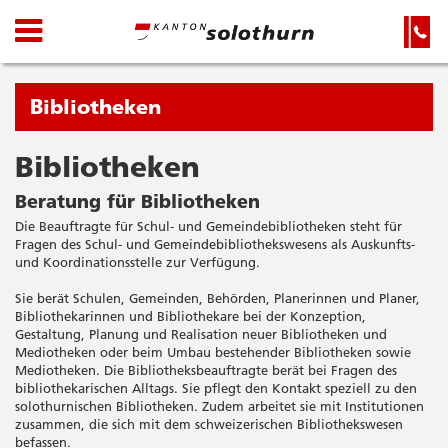
Kanton
Navigation
Hauptnavigation
Service-
Navigation
Solothurn
und
Wichtige
Suche
Seiten
Sie
Bibliotheken
befinden
sich
Bibliotheken
Startseite
Hauptnavigation
gerade
Inhalt
Beratung für Bibliotheken
in:
Sitemap
Die Beauftragte für Schul- und Gemeindebibliotheken steht für
Suche
Fragen des Schul- und Gemeindebibliothekswesens als Auskunfts-
und Koordinationsstelle zur Verfügung.
Sie berät Schulen, Gemeinden, Behörden, Planerinnen und Planer,
Bibliothekarinnen und Bibliothekare bei der Konzeption,
Gestaltung, Planung und Realisation neuer Bibliotheken und
Mediotheken oder beim Umbau bestehender Bibliotheken sowie
Mediotheken. Die Bibliotheksbeauftragte berät bei Fragen des
bibliothekarischen Alltags. Sie pflegt den Kontakt speziell zu den
solothurnischen Bibliotheken. Zudem arbeitet sie mit Institutionen
zusammen, die sich mit dem schweizerischen Bibliothekswesen
befassen.