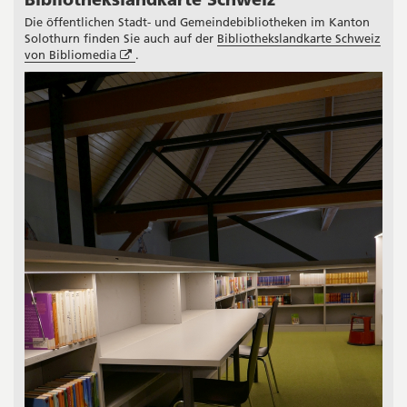
Seitenleiste
Die öffentlichen Stadt- und Gemeindebibliotheken im Kanton
Solothurn finden Sie auch auf der
Bibliothekslandkarte Schweiz
Öffnet
von Bibliomedia
.
in
neuem
Fenster