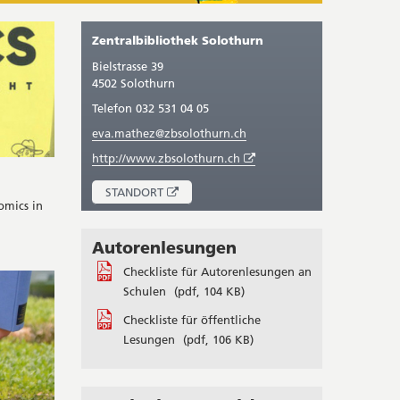
Zentralbibliothek Solothurn
Bielstrasse 39
4502 Solothurn
Telefon 032 531 04 05
eva.mathez@zbsolothurn.ch
Öffnet
http://www.zbsolothurn.ch
in
neuem
ÖFFNET
STANDORT
Fenster
omics in
IN
NEUEM
FENSTER
Autorenlesungen
Checkliste für Autorenlesungen an
Schulen
(pdf, 104 KB)
Checkliste für öffentliche
Lesungen
(pdf, 106 KB)