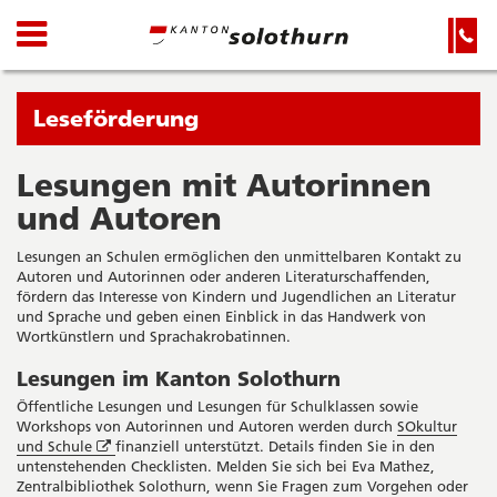
Kanton
Navigation
Hauptnavigation
Service-
Navigation
Solothurn
und
Wichtige
Suche
Seiten
Sie
Leseförderung
befinden
sich
Lesungen mit Autorinnen
Startseite
Hauptnavigation
gerade
und Autoren
Inhalt
in:
Sitemap
Lesungen an Schulen ermöglichen den unmittelbaren Kontakt zu
Suche
Autoren und Autorinnen oder anderen Literaturschaffenden,
fördern das Interesse von Kindern und Jugendlichen an Literatur
und Sprache und geben einen Einblick in das Handwerk von
Wortkünstlern und Sprachakrobatinnen.
Lesungen im Kanton Solothurn
Öffentliche Lesungen und Lesungen für Schulklassen sowie
Workshops von Autorinnen und Autoren werden durch
SOkultur
Öffnet
und Schule
finanziell unterstützt. Details finden Sie in den
in
untenstehenden Checklisten. Melden Sie sich bei Eva Mathez,
neuem
Zentralbibliothek Solothurn, wenn Sie Fragen zum Vorgehen oder