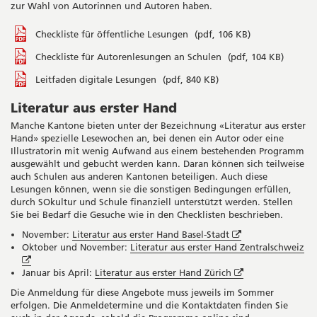
Fenster
zur Wahl von Autorinnen und Autoren haben.
Checkliste für öffentliche Lesungen
(pdf, 106 KB)
Checkliste für Autorenlesungen an Schulen
(pdf, 104 KB)
Leitfaden digitale Lesungen
(pdf, 840 KB)
Literatur aus erster Hand
Manche Kantone bieten unter der Bezeichnung «Literatur aus erster
Hand» spezielle Lesewochen an, bei denen ein Autor oder eine
Illustratorin mit wenig Aufwand aus einem bestehenden Programm
ausgewählt und gebucht werden kann. Daran können sich teilweise
auch Schulen aus anderen Kantonen beteiligen. Auch diese
Lesungen können, wenn sie die sonstigen Bedingungen erfüllen,
durch SOkultur und Schule finanziell unterstützt werden. Stellen
Sie bei Bedarf die Gesuche wie in den Checklisten beschrieben.
Öffnet
November:
Literatur aus erster Hand Basel-Stadt
in
Oktober und November:
Literatur aus erster Hand Zentralschweiz
Öffnet
neuem
in
Fenster
Öffnet
Januar bis April:
Literatur aus erster Hand Zürich
neuem
in
Die Anmeldung für diese Angebote muss jeweils im Sommer
Fenster
neuem
erfolgen. Die Anmeldetermine und die Kontaktdaten finden Sie
Fenster